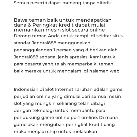
Semua peserta dapat menang tanpa ditarik
Jendral888
.
Bawa teman baik untuk mendapatkan
dana & Peringkat kredit dapat mulai
memainkan mesin slot secara online
Dorong teman Anda untuk tampil di sekitar situs
standar Jendral888 menggunakan
penanggulangan 1 persen yang diberikan oleh
Jendral888 sebagai jenis apresiasi kami untuk
para peserta yang telah memperbaiki teman
baik mereka untuk mengalami di halaman web
RTP berada di Gacor
Indonesian di Slot Internet Taruhan adalah game
perjudian online yang dimulai dari semua mesin
slot yang mungkin sekarang telah dibagi
dengan teknologi untuk membantu para
pendukung game online port on-line. Di mana
game akan mengubah peringkat kredit uang
muka menjadi chip untuk melakukan
Port di